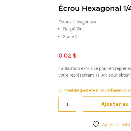
Écrou Hexagonal 1/
Écrous Hexagonaux
Plaqué Zinc
Grade 5
0.02
$
Tarification exclusive pour entrepre
votre représentant TITAN pour obtenir 
En inventaire (peut être en cours d’approvisi
quantité
Ajouter au
de
Écrou
Hexagonal
Ajouter à la lis
1/4-