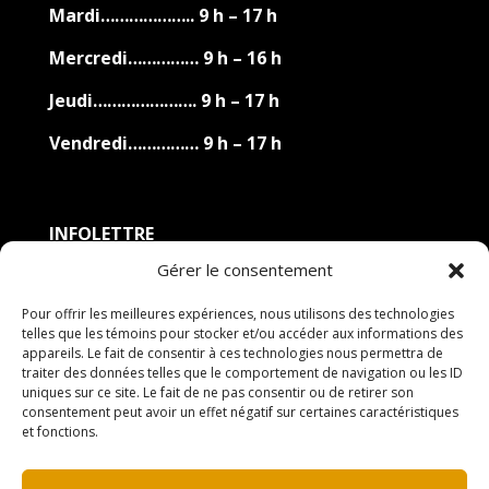
Mardi……………….. 9 h – 17 h
Mercredi…………… 9 h – 16 h
Jeudi…………………. 9 h – 17 h
Vendredi…………… 9 h – 17 h
INFOLETTRE
Gérer le consentement
Prénom
Pour offrir les meilleures expériences, nous utilisons des technologies
Nom de famille
telles que les témoins pour stocker et/ou accéder aux informations des
appareils. Le fait de consentir à ces technologies nous permettra de
traiter des données telles que le comportement de navigation ou les ID
Adresse courriel
uniques sur ce site. Le fait de ne pas consentir ou de retirer son
consentement peut avoir un effet négatif sur certaines caractéristiques
et fonctions.
Je suis d'accord avec les termes et conditions.