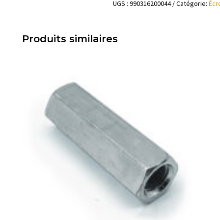
20
UGS :
990316200044
Catégorie:
Écr
Produits similaires